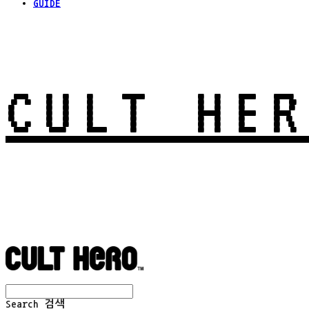
GUIDE
CULT HER
Search
검색