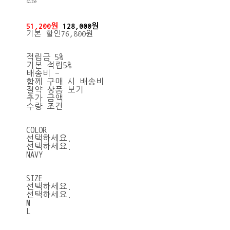
size
51,200원
128,000원
기본 할인
76,800원
적립금
5%
기본 적립
5%
배송비
-
함께 구매 시 배송비
절약 상품 보기
추가 금액
수량 조건
COLOR
선택하세요.
선택하세요.
NAVY
SIZE
선택하세요.
선택하세요.
M
L