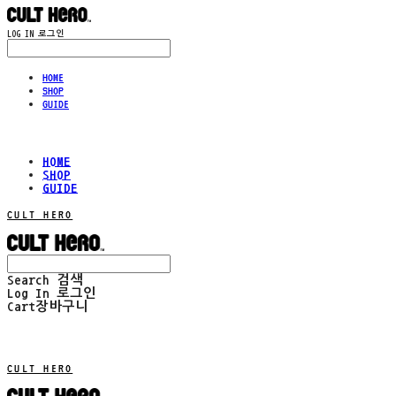
LOG IN
로그인
HOME
SHOP
GUIDE
HOME
SHOP
GUIDE
CULT HERO
Search
검색
Log In
로그인
Cart
장바구니
CULT HERO