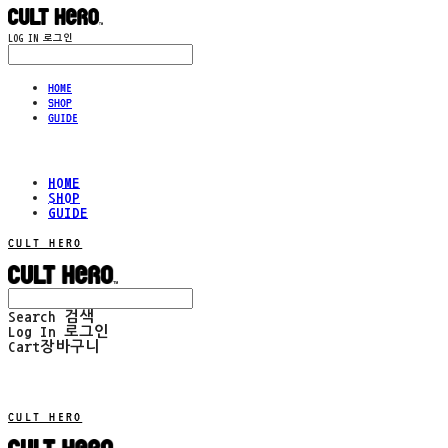
LOG IN
로그인
HOME
SHOP
GUIDE
HOME
SHOP
GUIDE
CULT HERO
Search
검색
Log In
로그인
Cart
장바구니
CULT HERO